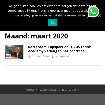
We gebruiken cookies om ervoor te zorgen dat onze site zo
FOCUS TENNIS PADEL
soepel mogelijk draait. Als je doorgaat met het gebruiken van
deze site, gaan we er vanuit dat je ermee instemt.
Ok
Maand:
maart 2020
Rotterdam Topsport en FOCUS tennis
academy verlengen het contract
14 maart 2020
webmaster
Copyright 2026 FOCUS Tennis Academy