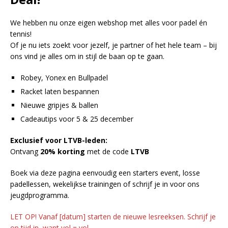
We hebben nu onze eigen webshop met alles voor padel én
tennis!
Of je nu iets zoekt voor jezelf, je partner of het hele team – bij
ons vind je alles om in stijl de baan op te gaan.
Robey, Yonex en Bullpadel
Racket laten bespannen
Nieuwe gripjes & ballen
Cadeautips voor 5 & 25 december
Exclusief voor LTVB-leden:
Ontvang
20% korting
met de code
LTVB
Boek via deze pagina eenvoudig een starters event, losse
padellessen, wekelijkse trainingen of schrijf je in voor ons
jeugdprogramma.
LET OP! Vanaf [datum] starten de nieuwe lesreeksen. Schrijf je
op tijd in, want vol = vol.